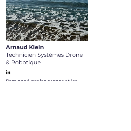
Arnaud Klein
Technicien Systèmes Drone
& Robotique
Passionné par les drones et les
systèmes embarqués, Arnaud met
son expertise technique au service
de la conception, de l'assemblage
et de la maintenance de nos
solutions Bathydrone. Fort d'un
parcours atypique, il maîtrise aussi
bien l'électronique de précision