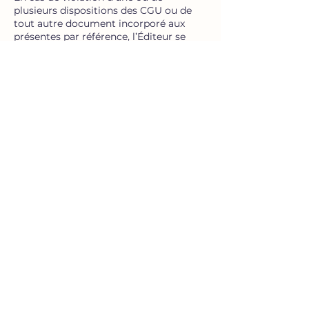
plusieurs dispositions des CGU ou de
tout autre document incorporé aux
présentes par référence, l’Éditeur se
réserve le droit de mettre fin ou
restreindre sans aucun avertissement
préalable et à sa seule discrétion, votre
usage et accès aux services, à votre
compte et à tous les Sites.
10. Indications en cas de
faille de sécurité
décelée par l’éditeur
Information de l’Utilisateur en cas de
faille de sécurité
Nous nous engageons à mettre en
œuvre toutes les mesures techniques
et organisationnelles appropriées afin
de garantir un niveau de sécurité
adapté au regard des risques d’accès
accidentels, non autorisés ou illégaux,
de divulgation, d’altération, de perte ou